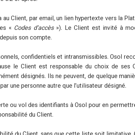
a au Client, par email, un lien hypertexte vers la P
les «
Codes d’accès
»). Le Client est invité à m
 depuis son compte.
nnels, confidentiels et intransmissibles. Osol re
ause le Client est responsable du choix de ses 
mmément désignés. Ils ne peuvent, de quelque mani
, par une personne autre que l’utilisateur désigné.
rte ou vol des identifiants à Osol pour en permettr
ponsabilité du Client.
lité du Client, sans que cette liste soit limitative